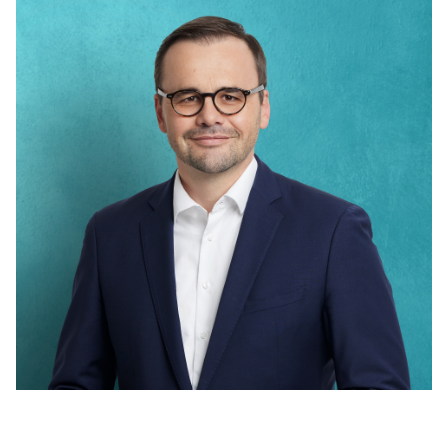
Anträge CDU
Kleine Anfragen
CDU Deutschland
CDU Fraktion im Brandenburger Landtag
CDU Brandenburg
CDU Potsdam