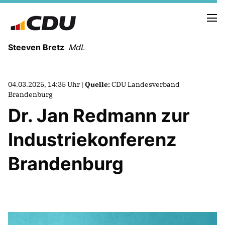
Steeven Bretz
MdL
04.03.2025, 14:35 Uhr |
Quelle:
CDU Landesverband
Brandenburg
Dr. Jan Redmann zur
VITA
Industriekonferenz
WAHLKREISBESUCHE
PRESSEFOTOS
Brandenburg
MEIN BÜRGERBÜRO
MEIN WAHLKREIS
ZIELE
Redebeiträge