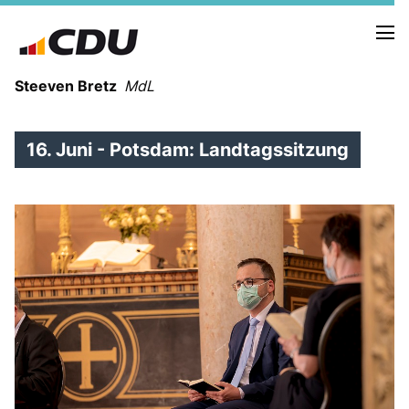
Steeven Bretz
MdL
16. Juni - Potsdam: Landtagssitzung
VITA
WAHLKREISBESUCHE
PRESSEFOTOS
MEIN BÜRGERBÜRO
MEIN WAHLKREIS
ZIELE
Redebeiträge