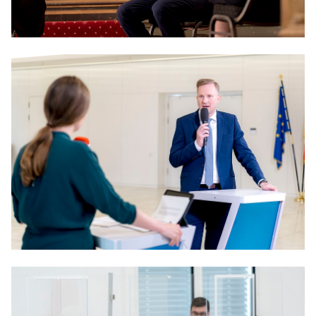
Anträge CDU
Kleine Anfragen
CDU Deutschland
CDU Fraktion im Brandenburger Landtag
CDU Brandenburg
CDU Potsdam