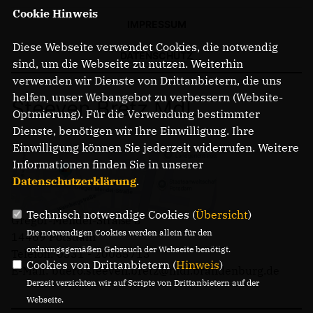
Cookie Hinweis
IMPRESSUM
Diese Webseite verwendet Cookies, die notwendig
DATENSCHUTZ
sind, um die Webseite zu nutzen. Weiterhin
verwenden wir Dienste von Drittanbietern, die uns
helfen, unser Webangebot zu verbessern (Website-
Steeven Bretz MdL
Optmierung). Für die Verwendung bestimmter
Dienste, benötigen wir Ihre Einwilligung. Ihre
Einwilligung können Sie jederzeit widerrufen. Weitere
Informationen finden Sie in unserer
Datenschutzerklärung
.
Technisch notwendige Cookies (
Übersicht
)
Gregor-Mendel-Straße 3
Die notwendigen Cookies werden allein für den
14469 Potsdam
ordnungsgemäßen Gebrauch der Webseite benötigt.
Telefon: 0331 - 20085713
Cookies von Drittanbietern (
Hinweis
)
E-Mail: buero.steeven.bretz@mdl.brandenburg.de
Derzeit verzichten wir auf Scripte von Drittanbietern auf der
Webseite.