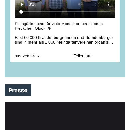
Kleingärten sind für viele Menschen ein eigenes
Fleckchen Glück. 🌱
Fast 60.000 Brandenburgerinnen und Brandenburger
sind in mehr als 1.000 Kleingartenvereinen organisiert.
Die Gärten schaffen Gemeinschaft und bieten
Erholung. 🏡
steeven.bretz
Teilen auf
Beim Landesverband der Gartenfreunde Brandenburg
e.V. haben wir über aktuelle Herausforderungen
gesprochen: Leerstände im ländlichen Raum, die
hohe Nachfrage im Berliner Umland, die Grundsteuer
und eine verlässliche Wasserversorgung. 💧
Vielen Dank für das offene und konstruktive Gespräch.
Presse
Wir werden die Anliegen der Kleingärtnerinnen und
Kleingärtner auch weiterhin im Blick behalten. 🤝