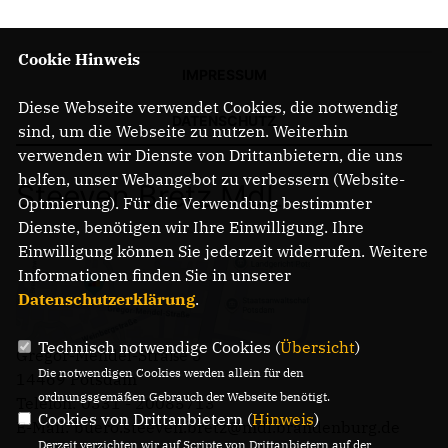
Cookie Hinweis
IMPRESSUM
Diese Webseite verwendet Cookies, die notwendig
DATENSCHUTZ
sind, um die Webseite zu nutzen. Weiterhin
verwenden wir Dienste von Drittanbietern, die uns
helfen, unser Webangebot zu verbessern (Website-
Steeven Bretz MdL
Optmierung). Für die Verwendung bestimmter
Dienste, benötigen wir Ihre Einwilligung. Ihre
Einwilligung können Sie jederzeit widerrufen. Weitere
Informationen finden Sie in unserer
Datenschutzerklärung
.
Technisch notwendige Cookies (
Übersicht
)
Gregor-Mendel-Straße 3
Die notwendigen Cookies werden allein für den
14469 Potsdam
ordnungsgemäßen Gebrauch der Webseite benötigt.
Telefon: 0331 - 20085713
Cookies von Drittanbietern (
Hinweis
)
E-Mail: buero.steeven.bretz@mdl.brandenburg.de
Derzeit verzichten wir auf Scripte von Drittanbietern auf der