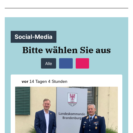
Anträge CDU
Kleine Anfragen
CDU Deutschland
Social-Media
CDU Fraktion im Brandenburger Landtag
CDU Brandenburg
Bitte wählen Sie aus
CDU Potsdam
Alle
vor
14 Tagen 4 Stunden