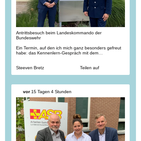
Antrittsbesuch beim Landeskommando der
Bundeswehr
Ein Termin, auf den ich mich ganz besonders gefreut
habe: das Kennenlern-Gespräch mit dem
Kommandeur Oberst Nikolas Scholtka in der
Havelland-Kaserne.
Steeven Bretz
Teilen auf
Neben vielen Themen wurde eines deutlich: Wir
haben in der Bundeswehr einen wichtigen Partner und
wollen die Zusammenarbeit in #
Brandenburg
weiter
stärken. Für den #
Heimatschutz
.
vor
15 Tagen 4 Stunden
#deutschland
#Bundeswehr
#NATO