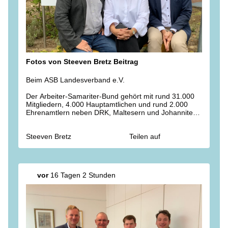
Fotos von Steeven Bretz Beitrag
Beim ASB Landesverband e.V.
Der Arbeiter-Samariter-Bund gehört mit rund 31.000
Mitgliedern, 4.000 Hauptamtlichen und rund 2.000
Ehrenamtlern neben DRK, Maltesern und Johannitern
zu den zentralen Hilfsorganisationen im Land. Mit
Cindy Schönknecht und Thomas Schmidt sprachen wir
Steeven Bretz
Teilen auf
über Pflege, Gesundheit, Ehrenamt, Rettungsdienst
und Katastrophenschutz. Was den ASB besonders
auszeichnet: er ist ein bedeutender Arbeitgeber mit
hoher Präsenz im ländlichen Raum.
vor
16 Tagen 2 Stunden
Ein Herzensprojekt dieser Hilfsorganisation ist darüber
hinaus der ASB-Wünschewagen, der seit nunmehr
zehn Jahren die letzten Wünsche Sterbenskranker in
die Tat umsetzt. Für dieses spendenfinanzierte
Engagement kann man gar nicht genug danken!