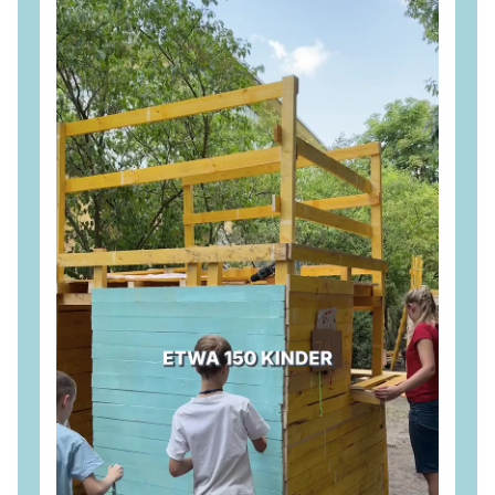
Wir setzen uns dafür ein, dass dieser Wandel sozial
verträglich, wirtschaftlich tragfähig und mit klarer
Perspektive für die Beschäftigten gestaltet wird. 💪
#
CDU
#
Brandenburg
#
Lausitz
#
Wirtschaft
#
Industrie
#
Energie