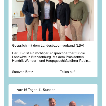
Gespräch mit dem Landesbauernverband (LBV)
Der LBV ist ein wichtiger Ansprechpartner für die
Landwirte in Brandenburg. Mit dem Präsidenten
Hendrik Wendorff und Hauptgeschäftsführer Robin
Reh besprachen wir deshalb heute ein breites
Spektrum landwirtschaftlicher Themen von
Steeven Bretz
Teilen auf
Förderprogrammen über Düngemittel bis zur
Nutztierstrategie.
Bauernpräsident Wendorff kennt Landwirtschaft von
der Pieke auf. Aufgewachsen ist er auf dem Dorf mit
vor
16 Tagen 11 Stunden
Rindern, Schweinen und Ackerbau. Schon in der
achten Klasse machte er den Traktorführerschein, um
in den Ferien tatkräftig mitzuhelfen.
Dieser Führerschein ist auch heute in der