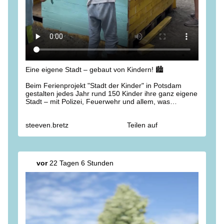
Eine eigene Stadt – gebaut von Kindern! 🏙️
Beim Ferienprojekt "Stadt der Kinder" in Potsdam
gestalten jedes Jahr rund 150 Kinder ihre ganz eigene
Stadt – mit Polizei, Feuerwehr und allem, was
dazugehört. 👮‍♀️🚒
steeven.bretz
Teilen auf
Es ist beeindruckend zu sehen, wie viel Kreativität,
Verantwortungsbewusstsein und Gemeinschaftssinn in
unseren Kindern steckt. Ein großartiges Projekt! Vielen
Dank an alle, die dieses besondere Ferienangebot
möglich machen. 🙌
vor
22 Tagen 6 Stunden