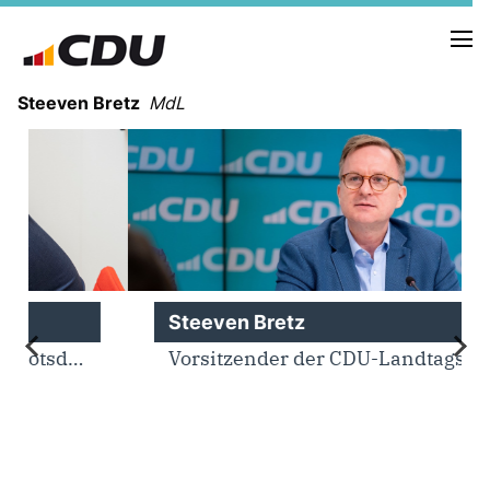
Steeven Bretz
MdL
VITA
WAHLKREISBESUCHE
Steeven Bretz
PRESSEFOTOS
MEIN BÜRGERBÜRO
Vorsitzender der CDU-Landtagsfraktion
MEIN WAHLKREIS
ZIELE
Redebeiträge