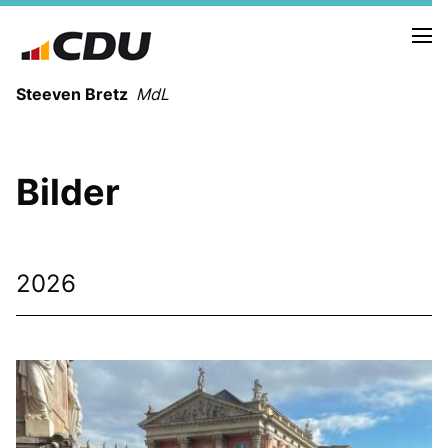
Steeven Bretz
MdL
Bilder
VITA
WAHLKREISBESUCHE
2026
PRESSEFOTOS
MEIN BÜRGERBÜRO
MEIN WAHLKREIS
ZIELE
Redebeiträge