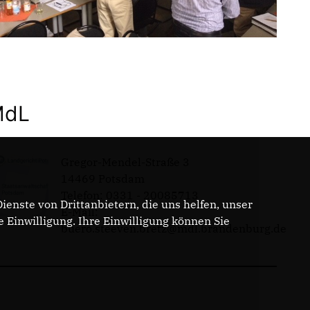
MdL
Gregor-Mendel-Straße 3
14469 Potsdam
Telefon: 0331 - 20085713
enste von Drittanbietern, die uns helfen, unser
E-Mail:
Einwilligung. Ihre Einwilligung können Sie
buero.steeven.bretz@mdl.brandenburg.de