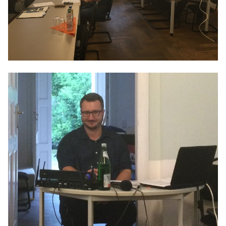
Anträge CDU
Kleine Anfragen
CDU Deutschland
CDU Fraktion im Brandenburger Landtag
CDU Brandenburg
CDU Potsdam