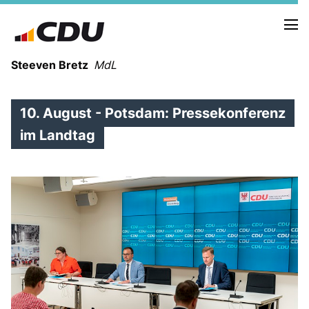
Steeven Bretz
MdL
10. August - Potsdam: Pressekonferenz
im Landtag
VITA
WAHLKREISBESUCHE
PRESSEFOTOS
MEIN BÜRGERBÜRO
MEIN WAHLKREIS
ZIELE
Redebeiträge