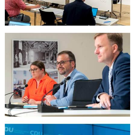
Anträge CDU
Kleine Anfragen
CDU Deutschland
CDU Fraktion im Brandenburger Landtag
CDU Brandenburg
CDU Potsdam