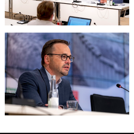
Anträge CDU
Kleine Anfragen
CDU Deutschland
CDU Fraktion im Brandenburger Landtag
CDU Brandenburg
CDU Potsdam