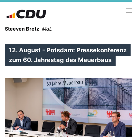
Steeven Bretz
MdL
12. August - Potsdam: Pressekonferenz
zum 60. Jahrestag des Mauerbaus
VITA
WAHLKREISBESUCHE
PRESSEFOTOS
MEIN BÜRGERBÜRO
MEIN WAHLKREIS
ZIELE
Redebeiträge