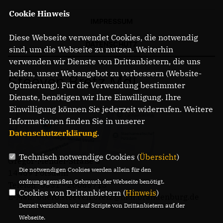
Cookie Hinweis
IMPRESSUM
Diese Webseite verwendet Cookies, die notwendig
DATENSCHUTZ
sind, um die Webseite zu nutzen. Weiterhin
verwenden wir Dienste von Drittanbietern, die uns
helfen, unser Webangebot zu verbessern (Website-
Steeven Bretz MdL
Optmierung). Für die Verwendung bestimmter
Dienste, benötigen wir Ihre Einwilligung. Ihre
Einwilligung können Sie jederzeit widerrufen. Weitere
Informationen finden Sie in unserer
Datenschutzerklärung
.
Technisch notwendige Cookies (
Übersicht
)
Gregor-Mendel-Straße 3
Die notwendigen Cookies werden allein für den
14469 Potsdam
ordnungsgemäßen Gebrauch der Webseite benötigt.
Telefon: 0331 - 20085713
Cookies von Drittanbietern (
Hinweis
)
E-Mail: buero.steeven.bretz@mdl.brandenburg.de
Derzeit verzichten wir auf Scripte von Drittanbietern auf der
Webseite.