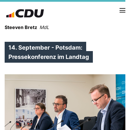
Steeven Bretz
MdL
14. September - Potsdam:
Pressekonferenz im Landtag
VITA
WAHLKREISBESUCHE
PRESSEFOTOS
MEIN BÜRGERBÜRO
MEIN WAHLKREIS
ZIELE
Redebeiträge