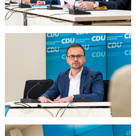
Anträge CDU
Kleine Anfragen
CDU Deutschland
CDU Fraktion im Brandenburger Landtag
CDU Brandenburg
CDU Potsdam