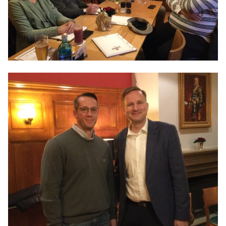
Anträge CDU
Kleine Anfragen
CDU Deutschland
CDU Fraktion im Brandenburger Landtag
CDU Brandenburg
CDU Potsdam