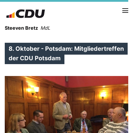
Steeven Bretz
MdL
8. Oktober - Potsdam: Mitgliedertreffen
der CDU Potsdam
VITA
WAHLKREISBESUCHE
PRESSEFOTOS
MEIN BÜRGERBÜRO
MEIN WAHLKREIS
ZIELE
Redebeiträge