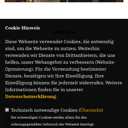
Cookie Hinweis
IMPRESSUM
Diese Webseite verwendet Cookies, die notwendig
DATENSCHUTZ
sind, um die Webseite zu nutzen. Weiterhin
verwenden wir Dienste von Drittanbietern, die uns
helfen, unser Webangebot zu verbessern (Website-
Steeven Bretz MdL
Optmierung). Für die Verwendung bestimmter
Dienste, benötigen wir Ihre Einwilligung. Ihre
Einwilligung können Sie jederzeit widerrufen. Weitere
Informationen finden Sie in unserer
Datenschutzerklärung
.
Technisch notwendige Cookies (
Übersicht
)
Gregor-Mendel-Straße 3
Die notwendigen Cookies werden allein für den
14469 Potsdam
ordnungsgemäßen Gebrauch der Webseite benötigt.
Telefon: 0331 - 20085713