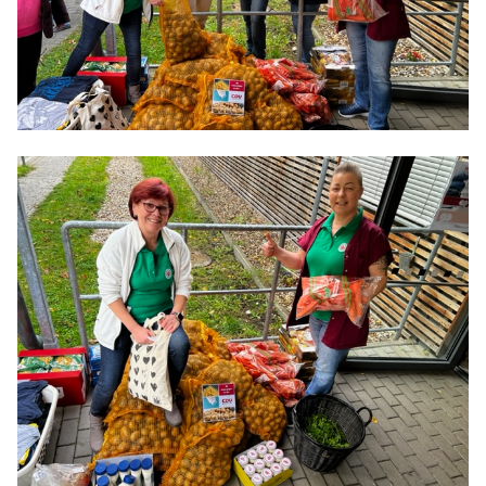
Anträge CDU
Kleine Anfragen
CDU Deutschland
CDU Fraktion im Brandenburger Landtag
CDU Brandenburg
CDU Potsdam