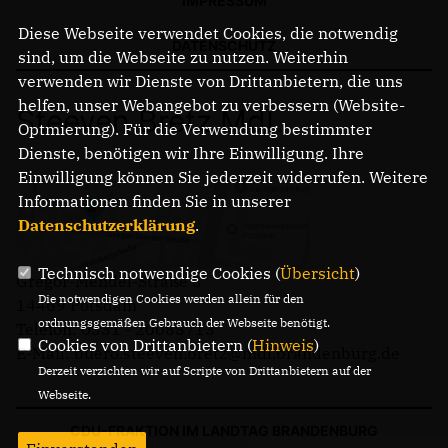
IMPRESSUM
Diese Webseite verwendet Cookies, die notwendig
DATENSCHUTZ
sind, um die Webseite zu nutzen. Weiterhin
verwenden wir Dienste von Drittanbietern, die uns
helfen, unser Webangebot zu verbessern (Website-
Steeven Bretz MdL
Optmierung). Für die Verwendung bestimmter
Dienste, benötigen wir Ihre Einwilligung. Ihre
Einwilligung können Sie jederzeit widerrufen. Weitere
Informationen finden Sie in unserer
Datenschutzerklärung
.
Technisch notwendige Cookies (
Übersicht
)
Gregor-Mendel-Straße 3
Die notwendigen Cookies werden allein für den
14469 Potsdam
ordnungsgemäßen Gebrauch der Webseite benötigt.
Telefon: 0331 - 20085713
Cookies von Drittanbietern (
Hinweis
)
E-Mail: buero.steeven.bretz@mdl.brandenburg.de
Derzeit verzichten wir auf Scripte von Drittanbietern auf der
Webseite.
CDU-FRAKTION IM LANDTAG BRANDENBURG