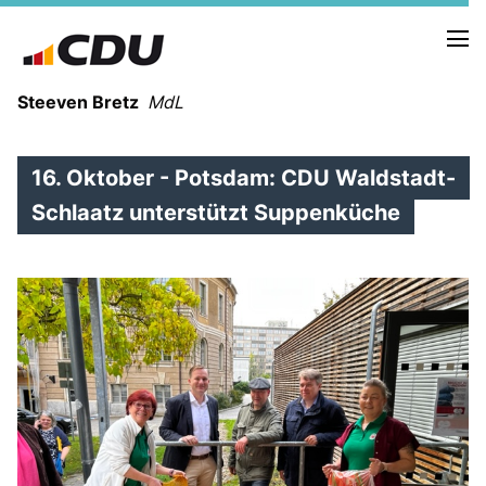
Steeven Bretz
MdL
16. Oktober - Potsdam: CDU Waldstadt-
Schlaatz unterstützt Suppenküche
VITA
WAHLKREISBESUCHE
PRESSEFOTOS
MEIN BÜRGERBÜRO
MEIN WAHLKREIS
ZIELE
Redebeiträge