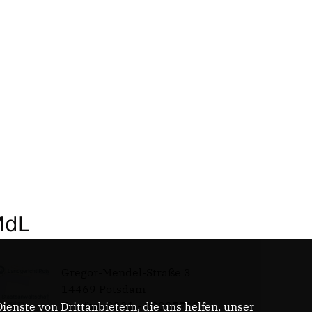
MdL
Gregor-Mendel-Straße 3
14469 Potsdam
Telefon: 0331 - 20085713
enste von Drittanbietern, die uns helfen, unser