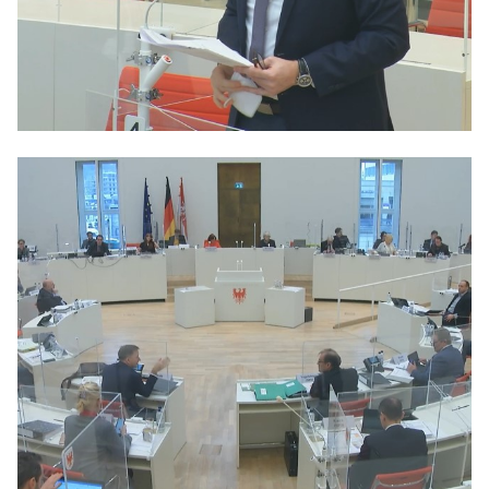
Anträge CDU
Kleine Anfragen
CDU Deutschland
CDU Fraktion im Brandenburger Landtag
CDU Brandenburg
CDU Potsdam