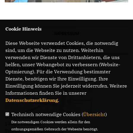
Cookie Hinweis
IMPRESSUM
Diese Webseite verwendet Cookies, die notwendig
DATENSCHUTZ
sind, um die Webseite zu nutzen. Weiterhin
verwenden wir Dienste von Drittanbietern, die uns
helfen, unser Webangebot zu verbessern (Website-
Steeven Bretz MdL
Optmierung). Für die Verwendung bestimmter
Dienste, benötigen wir Ihre Einwilligung. Ihre
Einwilligung können Sie jederzeit widerrufen. Weitere
Informationen finden Sie in unserer
Datenschutzerklärung
.
Technisch notwendige Cookies (
Übersicht
)
Gregor-Mendel-Straße 3
Die notwendigen Cookies werden allein für den
14469 Potsdam
ordnungsgemäßen Gebrauch der Webseite benötigt.
Telefon: 0331 - 20085713