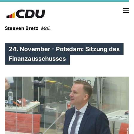
Steeven Bretz
MdL
24. November - Potsdam: Sitzung des
Finanzausschusses
VITA
WAHLKREISBESUCHE
PRESSEFOTOS
MEIN BÜRGERBÜRO
MEIN WAHLKREIS
ZIELE
Redebeiträge