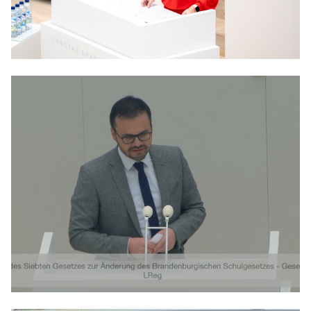
Anträge CDU
Kleine Anfragen
CDU Deutschland
CDU Fraktion im Brandenburger Landtag
CDU Brandenburg
CDU Potsdam