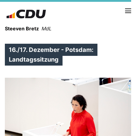
Steeven Bretz
MdL
16./17. Dezember - Potsdam:
Landtagssitzung
VITA
WAHLKREISBESUCHE
PRESSEFOTOS
MEIN BÜRGERBÜRO
MEIN WAHLKREIS
ZIELE
Redebeiträge