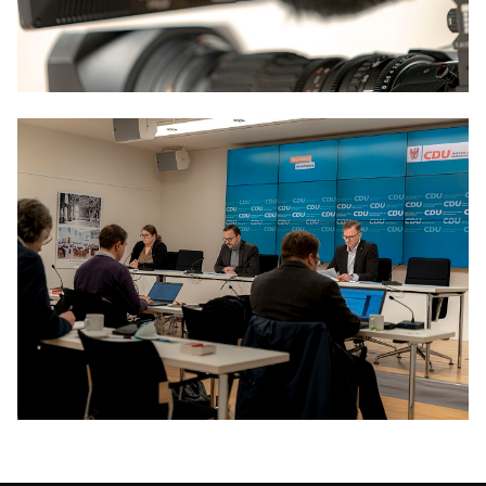
Anträge CDU
Kleine Anfragen
CDU Deutschland
CDU Fraktion im Brandenburger Landtag
CDU Brandenburg
CDU Potsdam