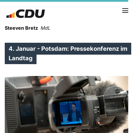
Steeven Bretz
MdL
4. Januar - Potsdam: Pressekonferenz im
Landtag
VITA
WAHLKREISBESUCHE
PRESSEFOTOS
MEIN BÜRGERBÜRO
MEIN WAHLKREIS
ZIELE
Redebeiträge