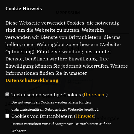
Cookie Hinweis
IMPRESSUM
Diese Webseite verwendet Cookies, die notwendig
DATENSCHUTZ
sind, um die Webseite zu nutzen. Weiterhin
verwenden wir Dienste von Drittanbietern, die uns
helfen, unser Webangebot zu verbessern (Website-
Steeven Bretz MdL
Optmierung). Für die Verwendung bestimmter
Dienste, benötigen wir Ihre Einwilligung. Ihre
Einwilligung können Sie jederzeit widerrufen. Weitere
Informationen finden Sie in unserer
Datenschutzerklärung
.
Technisch notwendige Cookies (
Übersicht
)
Gregor-Mendel-Straße 3
Die notwendigen Cookies werden allein für den
14469 Potsdam
ordnungsgemäßen Gebrauch der Webseite benötigt.
Telefon: 0331 - 20085713
Cookies von Drittanbietern (
Hinweis
)
E-Mail: buero.steeven.bretz@mdl.brandenburg.de
Derzeit verzichten wir auf Scripte von Drittanbietern auf der
Webseite.