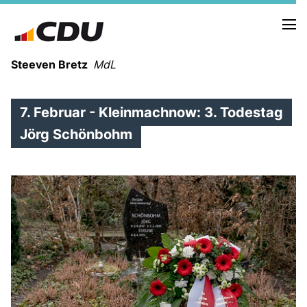
Steeven Bretz
MdL
7. Februar - Kleinmachnow: 3. Todestag
Jörg Schönbohm
VITA
WAHLKREISBESUCHE
PRESSEFOTOS
MEIN BÜRGERBÜRO
MEIN WAHLKREIS
ZIELE
Redebeiträge