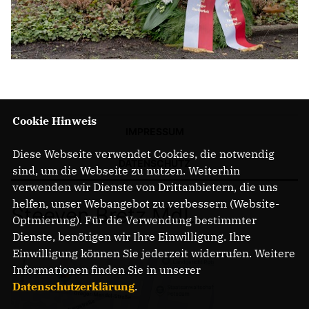
Anträge CDU
Kleine Anfragen
CDU Deutschland
CDU Fraktion im Brandenburger Landtag
CDU Brandenburg
Cookie Hinweis
CDU Potsdam
IMPRESSUM
Diese Webseite verwendet Cookies, die notwendig
DATENSCHUTZ
sind, um die Webseite zu nutzen. Weiterhin
verwenden wir Dienste von Drittanbietern, die uns
helfen, unser Webangebot zu verbessern (Website-
Steeven Bretz MdL
Optmierung). Für die Verwendung bestimmter
Dienste, benötigen wir Ihre Einwilligung. Ihre
Einwilligung können Sie jederzeit widerrufen. Weitere
Informationen finden Sie in unserer
Datenschutzerklärung
.