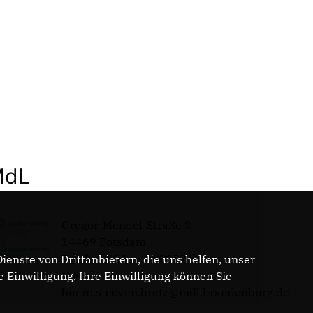
MdL
Gregor-Mendel-Straße 3
14469 Potsdam
Telefon: 0331 - 20085713
enste von Drittanbietern, die uns helfen, unser
E-Mail:
Einwilligung. Ihre Einwilligung können Sie
buero.steeven.bretz@mdl.brandenburg.de