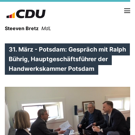
Steeven Bretz
MdL
31. März - Potsdam: Gespräch mit Ralph
Bührig, Hauptgeschäftsführer der
Handwerkskammer Potsdam
VITA
WAHLKREISBESUCHE
PRESSEFOTOS
MEIN BÜRGERBÜRO
MEIN WAHLKREIS
ZIELE
Redebeiträge