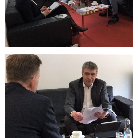
Anträge CDU
Kleine Anfragen
CDU Deutschland
CDU Fraktion im Brandenburger Landtag
CDU Brandenburg
CDU Potsdam