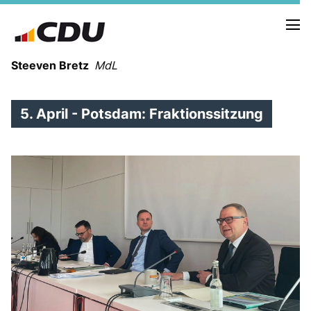
Steeven Bretz
MdL
5. April - Potsdam: Fraktionssitzung
VITA
WAHLKREISBESUCHE
PRESSEFOTOS
MEIN BÜRGERBÜRO
MEIN WAHLKREIS
ZIELE
Redebeiträge