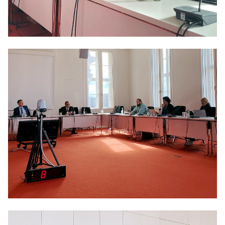
Anträge CDU
Kleine Anfragen
CDU Deutschland
CDU Fraktion im Brandenburger Landtag
CDU Brandenburg
CDU Potsdam