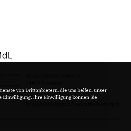
MdL
Gregor-Mendel-Straße 3
14469 Potsdam
Telefon: 0331 - 20085713
enste von Drittanbietern, die uns helfen, unser
E-Mail:
Einwilligung. Ihre Einwilligung können Sie
buero.steeven.bretz@mdl.brandenburg.de