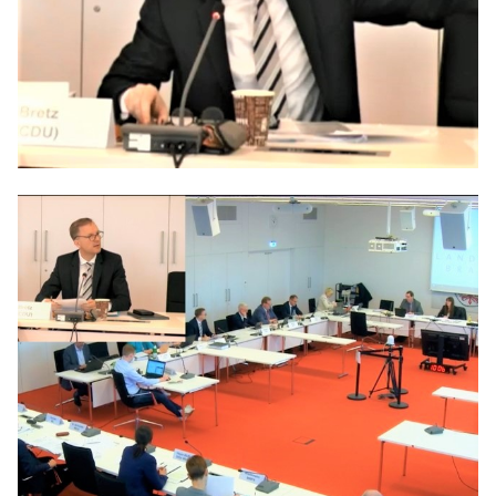
Anträge CDU
Kleine Anfragen
CDU Deutschland
CDU Fraktion im Brandenburger Landtag
CDU Brandenburg
CDU Potsdam