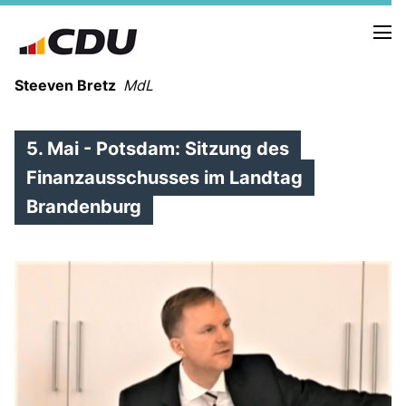
Steeven Bretz
MdL
5. Mai - Potsdam: Sitzung des
Finanzausschusses im Landtag
Brandenburg
VITA
WAHLKREISBESUCHE
PRESSEFOTOS
MEIN BÜRGERBÜRO
MEIN WAHLKREIS
ZIELE
Redebeiträge