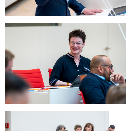
Anträge CDU
Kleine Anfragen
CDU Deutschland
CDU Fraktion im Brandenburger Landtag
CDU Brandenburg
CDU Potsdam