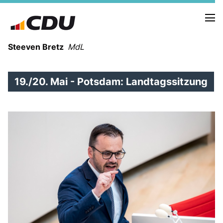
Steeven Bretz
MdL
19./20. Mai - Potsdam: Landtagssitzung
VITA
WAHLKREISBESUCHE
PRESSEFOTOS
MEIN BÜRGERBÜRO
MEIN WAHLKREIS
ZIELE
Redebeiträge