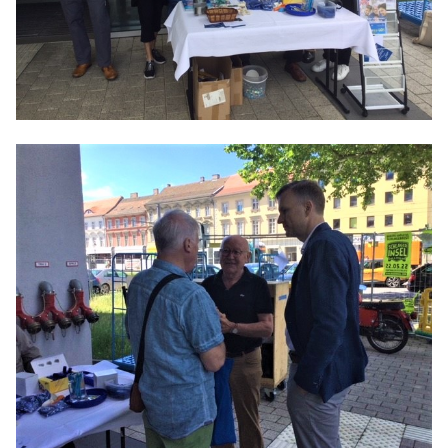
Anträge CDU
Kleine Anfragen
CDU Deutschland
CDU Fraktion im Brandenburger Landtag
CDU Brandenburg
CDU Potsdam