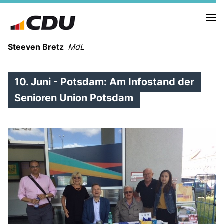
Steeven Bretz
MdL
10. Juni - Potsdam: Am Infostand der
Senioren Union Potsdam
VITA
WAHLKREISBESUCHE
PRESSEFOTOS
MEIN BÜRGERBÜRO
MEIN WAHLKREIS
ZIELE
Redebeiträge