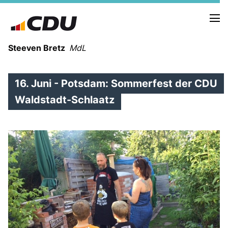
Steeven Bretz
MdL
16. Juni - Potsdam: Sommerfest der CDU
Waldstadt-Schlaatz
VITA
WAHLKREISBESUCHE
PRESSEFOTOS
MEIN BÜRGERBÜRO
MEIN WAHLKREIS
ZIELE
Redebeiträge