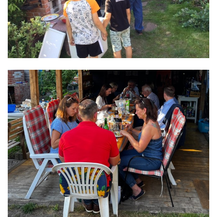
Anträge CDU
Kleine Anfragen
CDU Deutschland
CDU Fraktion im Brandenburger Landtag
CDU Brandenburg
CDU Potsdam