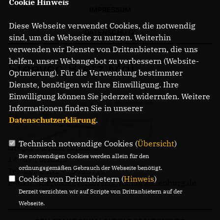
Cookie Hinweis
IMPRESSUM
Diese Webseite verwendet Cookies, die notwendig
DATENSCHUTZ
sind, um die Webseite zu nutzen. Weiterhin
verwenden wir Dienste von Drittanbietern, die uns
helfen, unser Webangebot zu verbessern (Website-
Steeven Bretz MdL
Optmierung). Für die Verwendung bestimmter
Dienste, benötigen wir Ihre Einwilligung. Ihre
Einwilligung können Sie jederzeit widerrufen. Weitere
Informationen finden Sie in unserer
Datenschutzerklärung
.
Technisch notwendige Cookies (
Übersicht
)
Gregor-Mendel-Straße 3
Die notwendigen Cookies werden allein für den
14469 Potsdam
ordnungsgemäßen Gebrauch der Webseite benötigt.
Telefon: 0331 - 20085713
Cookies von Drittanbietern (
Hinweis
)
E-Mail: buero.steeven.bretz@mdl.brandenburg.de
Derzeit verzichten wir auf Scripte von Drittanbietern auf der
Webseite.