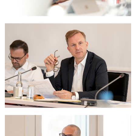
Anträge CDU
Kleine Anfragen
CDU Deutschland
CDU Fraktion im Brandenburger Landtag
CDU Brandenburg
CDU Potsdam