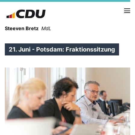
Steeven Bretz
MdL
21. Juni - Potsdam: Fraktionssitzung
VITA
WAHLKREISBESUCHE
PRESSEFOTOS
MEIN BÜRGERBÜRO
MEIN WAHLKREIS
ZIELE
Redebeiträge