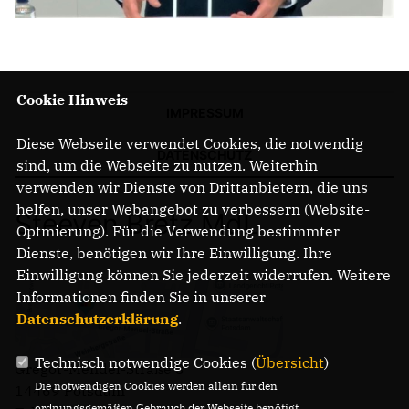
Cookie Hinweis
IMPRESSUM
Diese Webseite verwendet Cookies, die notwendig
DATENSCHUTZ
sind, um die Webseite zu nutzen. Weiterhin
verwenden wir Dienste von Drittanbietern, die uns
helfen, unser Webangebot zu verbessern (Website-
Steeven Bretz MdL
Optmierung). Für die Verwendung bestimmter
Dienste, benötigen wir Ihre Einwilligung. Ihre
Einwilligung können Sie jederzeit widerrufen. Weitere
Informationen finden Sie in unserer
Datenschutzerklärung
.
Technisch notwendige Cookies (
Übersicht
)
Gregor-Mendel-Straße 3
Die notwendigen Cookies werden allein für den
14469 Potsdam
ordnungsgemäßen Gebrauch der Webseite benötigt.