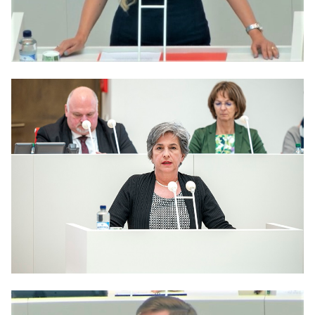
Anträge CDU
Kleine Anfragen
CDU Deutschland
CDU Fraktion im Brandenburger Landtag
CDU Brandenburg
CDU Potsdam