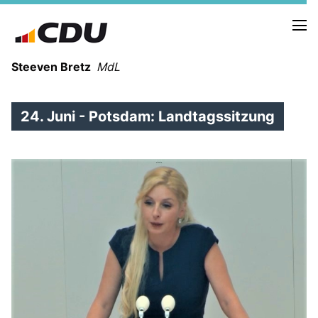
Steeven Bretz
MdL
24. Juni - Potsdam: Landtagssitzung
VITA
WAHLKREISBESUCHE
PRESSEFOTOS
MEIN BÜRGERBÜRO
MEIN WAHLKREIS
ZIELE
Redebeiträge