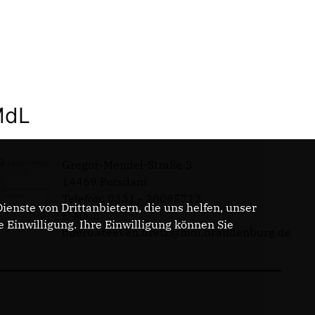
MdL
Gregor-Mendel-Straße 3
14469 Potsdam
Telefon: 0331 - 20085713
enste von Drittanbietern, die uns helfen, unser
E-Mail:
Einwilligung. Ihre Einwilligung können Sie
buero.steeven.bretz@mdl.brandenburg.de