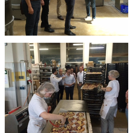
Anträge CDU
Kleine Anfragen
CDU Deutschland
CDU Fraktion im Brandenburger Landtag
CDU Brandenburg
CDU Potsdam