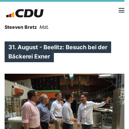
Steeven Bretz
MdL
31. August - Beelitz: Besuch bei der
Bäckerei Exner
VITA
WAHLKREISBESUCHE
PRESSEFOTOS
MEIN BÜRGERBÜRO
MEIN WAHLKREIS
ZIELE
Redebeiträge