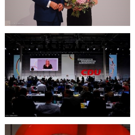
Anträge CDU
Kleine Anfragen
CDU Deutschland
CDU Fraktion im Brandenburger Landtag
CDU Brandenburg
CDU Potsdam