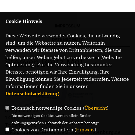
Cookie Hinweis
IMPRESSUM
Diese Webseite verwendet Cookies, die notwendig
DATENSCHUTZ
sind, um die Webseite zu nutzen. Weiterhin
verwenden wir Dienste von Drittanbietern, die uns
helfen, unser Webangebot zu verbessern (Website-
Steeven Bretz MdL
Optmierung). Für die Verwendung bestimmter
Dienste, benötigen wir Ihre Einwilligung. Ihre
Einwilligung können Sie jederzeit widerrufen. Weitere
Informationen finden Sie in unserer
Datenschutzerklärung
.
Technisch notwendige Cookies (
Übersicht
)
Gregor-Mendel-Straße 3
Die notwendigen Cookies werden allein für den
14469 Potsdam
ordnungsgemäßen Gebrauch der Webseite benötigt.
Telefon: 0331 - 20085713
Cookies von Drittanbietern (
Hinweis
)
E-Mail: buero.steeven.bretz@mdl.brandenburg.de