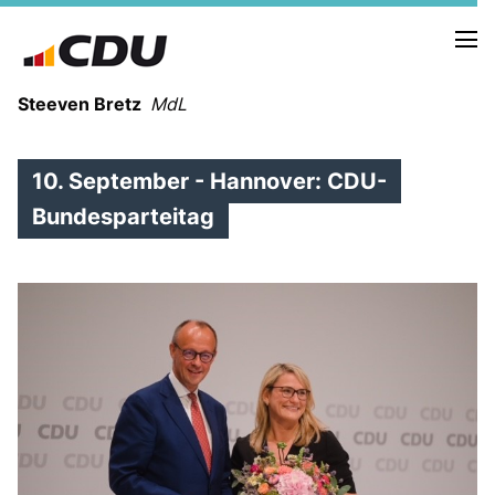
Steeven Bretz
MdL
10. September - Hannover: CDU-
Bundesparteitag
VITA
WAHLKREISBESUCHE
PRESSEFOTOS
MEIN BÜRGERBÜRO
MEIN WAHLKREIS
ZIELE
Redebeiträge