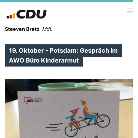
Steeven Bretz
MdL
19. Oktober - Potsdam: Gespräch im
AWO Büro Kinderarmut
VITA
WAHLKREISBESUCHE
PRESSEFOTOS
MEIN BÜRGERBÜRO
MEIN WAHLKREIS
ZIELE
Redebeiträge