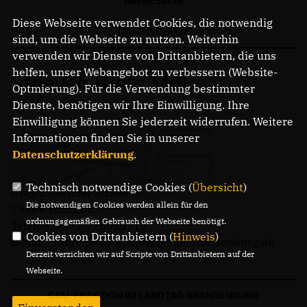
IMPRESSUM
Diese Webseite verwendet Cookies, die notwendig
DATENSCHUTZ
sind, um die Webseite zu nutzen. Weiterhin
verwenden wir Dienste von Drittanbietern, die uns
helfen, unser Webangebot zu verbessern (Website-
Steeven Bretz MdL
Optmierung). Für die Verwendung bestimmter
Dienste, benötigen wir Ihre Einwilligung. Ihre
Einwilligung können Sie jederzeit widerrufen. Weitere
Informationen finden Sie in unserer
Datenschutzerklärung
.
Technisch notwendige Cookies (
Übersicht
)
Gregor-Mendel-Straße 3
Die notwendigen Cookies werden allein für den
14469 Potsdam
ordnungsgemäßen Gebrauch der Webseite benötigt.
Telefon: 0331 - 20085713
Cookies von Drittanbietern (
Hinweis
)
E-Mail: buero.steeven.bretz@mdl.brandenburg.de
Derzeit verzichten wir auf Scripte von Drittanbietern auf der
Webseite.
CDU-FRAKTION IM LANDTAG BRANDENBURG