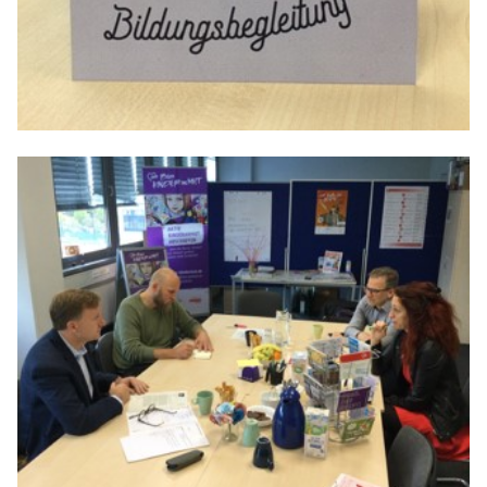
Anträge CDU
Kleine Anfragen
CDU Deutschland
CDU Fraktion im Brandenburger Landtag
CDU Brandenburg
CDU Potsdam