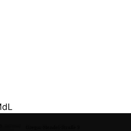
MdL
Gregor-Mendel-Straße 3