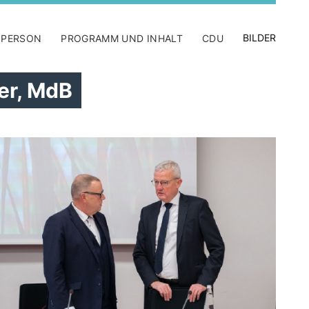
BILDER
 PERSON
PROGRAMM UND INHALT
CDU
er, MdB