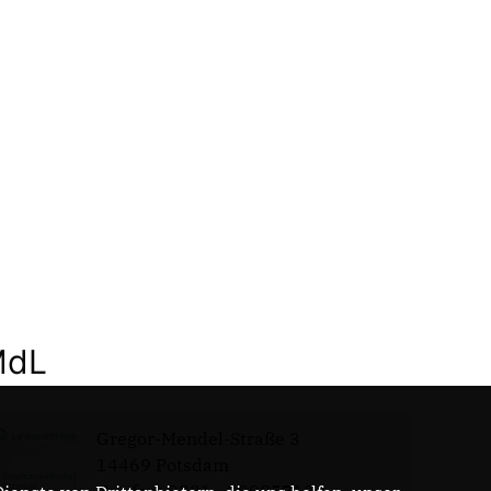
MdL
Gregor-Mendel-Straße 3
14469 Potsdam
Telefon: 0331 - 20085713