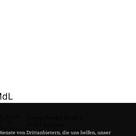
MdL
Gregor-Mendel-Straße 3
14469 Potsdam
Telefon: 0331 - 20085713
enste von Drittanbietern, die uns helfen, unser