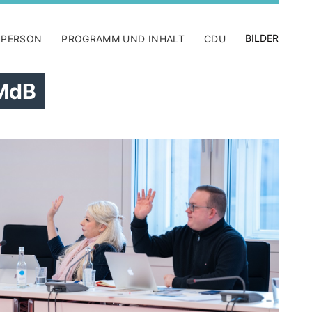
BILDER
 PERSON
PROGRAMM UND INHALT
CDU
 MdB