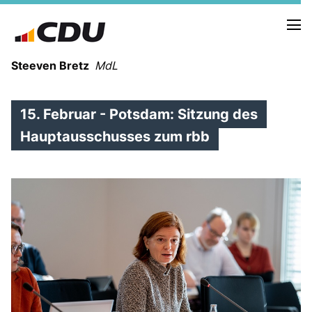
Steeven Bretz
MdL
15. Februar - Potsdam: Sitzung des
Hauptausschusses zum rbb
VITA
WAHLKREISBESUCHE
PRESSEFOTOS
MEIN BÜRGERBÜRO
MEIN WAHLKREIS
ZIELE
Redebeiträge