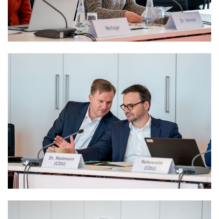
Anträge CDU
Kleine Anfragen
CDU Deutschland
CDU Fraktion im Brandenburger Landtag
CDU Brandenburg
CDU Potsdam