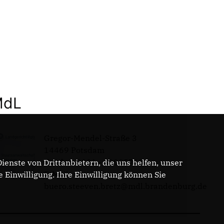
MdL
Gregor-Mendel-Straße 3
14469 Potsdam
Telefon: 0331 - 20085713
enste von Drittanbietern, die uns helfen, unser
E-Mail:
Einwilligung. Ihre Einwilligung können Sie
buero.steeven.bretz@mdl.brandenburg.de