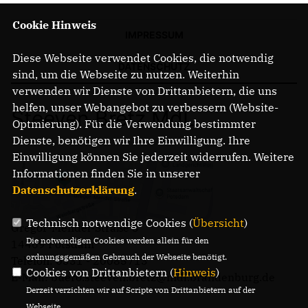
Cookie Hinweis
IMPRESSUM
Diese Webseite verwendet Cookies, die notwendig
DATENSCHUTZ
sind, um die Webseite zu nutzen. Weiterhin
verwenden wir Dienste von Drittanbietern, die uns
helfen, unser Webangebot zu verbessern (Website-
Steeven Bretz MdL
Optmierung). Für die Verwendung bestimmter
Dienste, benötigen wir Ihre Einwilligung. Ihre
Einwilligung können Sie jederzeit widerrufen. Weitere
Informationen finden Sie in unserer
Datenschutzerklärung
.
Technisch notwendige Cookies (
Übersicht
)
Gregor-Mendel-Straße 3
Die notwendigen Cookies werden allein für den
14469 Potsdam
ordnungsgemäßen Gebrauch der Webseite benötigt.
Telefon: 0331 - 20085713
Cookies von Drittanbietern (
Hinweis
)
E-Mail: buero.steeven.bretz@mdl.brandenburg.de
Derzeit verzichten wir auf Scripte von Drittanbietern auf der
Webseite.