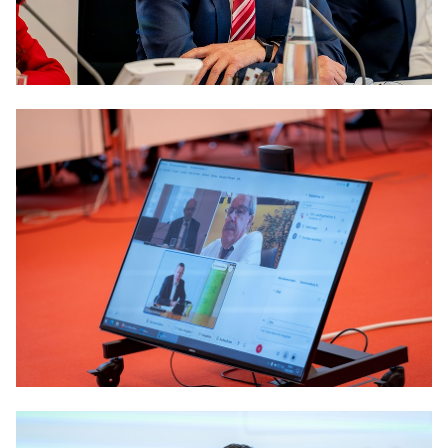
Anträge CDU
Kleine Anfragen
CDU Deutschland
CDU Fraktion im Brandenburger Landtag
CDU Brandenburg
CDU Potsdam