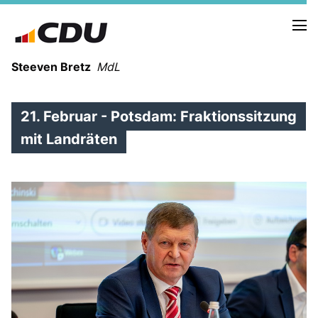
Steeven Bretz
MdL
21. Februar - Potsdam: Fraktionssitzung
mit Landräten
VITA
WAHLKREISBESUCHE
PRESSEFOTOS
MEIN BÜRGERBÜRO
MEIN WAHLKREIS
ZIELE
Redebeiträge