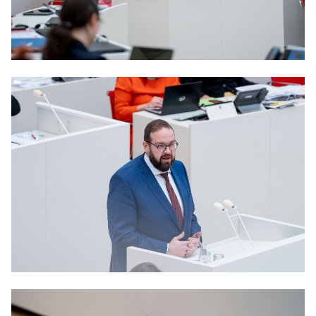
Anträge CDU
Kleine Anfragen
CDU Deutschland
CDU Fraktion im Brandenburger Landtag
CDU Brandenburg
CDU Potsdam