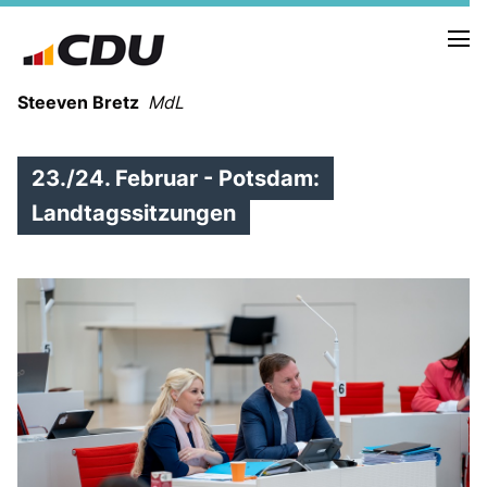
Steeven Bretz
MdL
23./24. Februar - Potsdam:
Landtagssitzungen
VITA
WAHLKREISBESUCHE
PRESSEFOTOS
MEIN BÜRGERBÜRO
MEIN WAHLKREIS
ZIELE
Redebeiträge