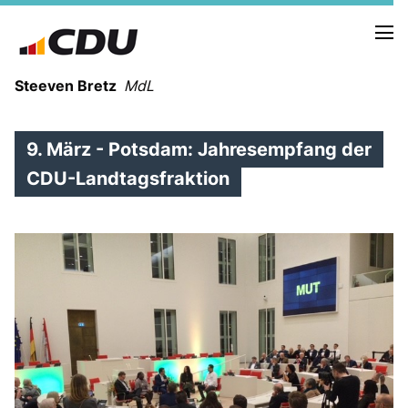
Steeven Bretz
MdL
9. März - Potsdam: Jahresempfang der
CDU-Landtagsfraktion
VITA
WAHLKREISBESUCHE
PRESSEFOTOS
MEIN BÜRGERBÜRO
MEIN WAHLKREIS
ZIELE
Redebeiträge