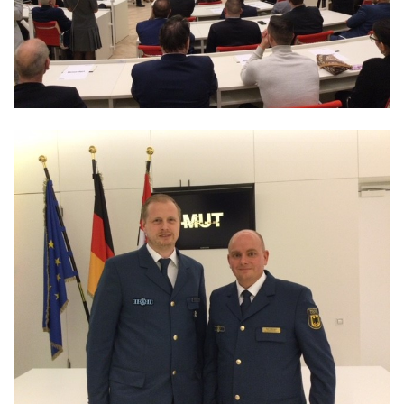
Anträge CDU
Kleine Anfragen
CDU Deutschland
CDU Fraktion im Brandenburger Landtag
CDU Brandenburg
CDU Potsdam