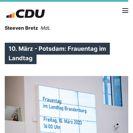
Steeven Bretz
MdL
10. März - Potsdam: Frauentag im
Landtag
VITA
WAHLKREISBESUCHE
PRESSEFOTOS
MEIN BÜRGERBÜRO
MEIN WAHLKREIS
ZIELE
Redebeiträge