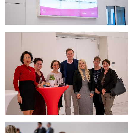
Anträge CDU
Kleine Anfragen
CDU Deutschland
CDU Fraktion im Brandenburger Landtag
CDU Brandenburg
CDU Potsdam