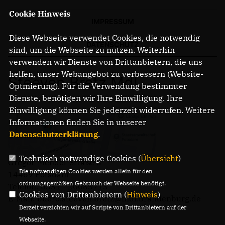
Cookie Hinweis
IMPRESSUM
Diese Webseite verwendet Cookies, die notwendig
DATENSCHUTZ
sind, um die Webseite zu nutzen. Weiterhin
verwenden wir Dienste von Drittanbietern, die uns
helfen, unser Webangebot zu verbessern (Website-
Steeven Bretz MdL
Optmierung). Für die Verwendung bestimmter
Dienste, benötigen wir Ihre Einwilligung. Ihre
Einwilligung können Sie jederzeit widerrufen. Weitere
Informationen finden Sie in unserer
Datenschutzerklärung
.
Technisch notwendige Cookies (
Übersicht
)
Gregor-Mendel-Straße 3
Die notwendigen Cookies werden allein für den
14469 Potsdam
ordnungsgemäßen Gebrauch der Webseite benötigt.
Telefon: 0331 - 20085713
Cookies von Drittanbietern (
Hinweis
)
E-Mail: buero.steeven.bretz@mdl.brandenburg.de
Derzeit verzichten wir auf Scripte von Drittanbietern auf der
Webseite.