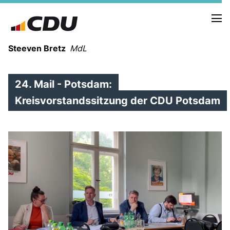
Steeven Bretz
MdL
24. Mail - Potsdam:
Kreisvorstandssitzung der CDU Potsdam
VITA
WAHLKREISBESUCHE
PRESSEFOTOS
MEIN BÜRGERBÜRO
MEIN WAHLKREIS
ZIELE
Redebeiträge