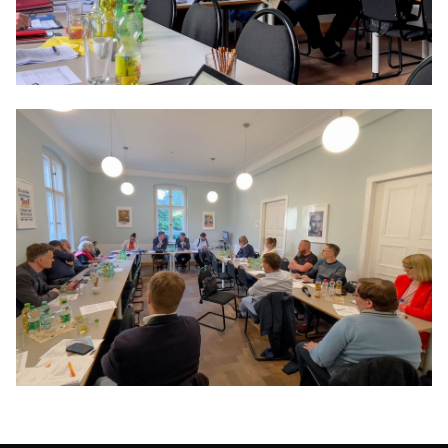
Anträge CDU
Kleine Anfragen
CDU Deutschland
CDU Fraktion im Brandenburger Landtag
CDU Brandenburg
CDU Potsdam