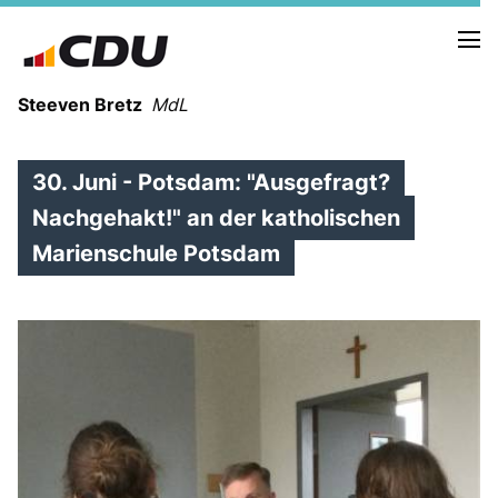
Steeven Bretz
MdL
30. Juni - Potsdam: "Ausgefragt?
Nachgehakt!" an der katholischen
Marienschule Potsdam
VITA
WAHLKREISBESUCHE
PRESSEFOTOS
MEIN BÜRGERBÜRO
MEIN WAHLKREIS
ZIELE
Redebeiträge