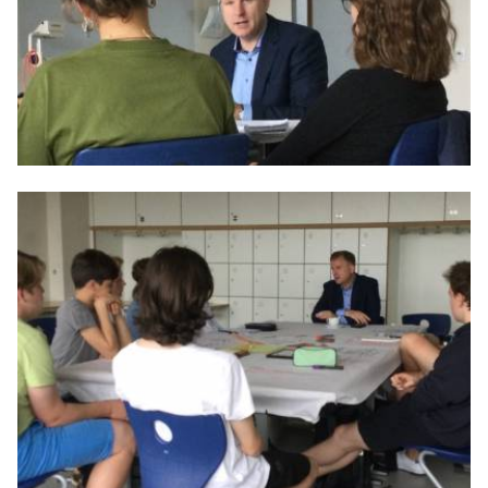
Anträge CDU
Kleine Anfragen
CDU Deutschland
CDU Fraktion im Brandenburger Landtag
CDU Brandenburg
CDU Potsdam