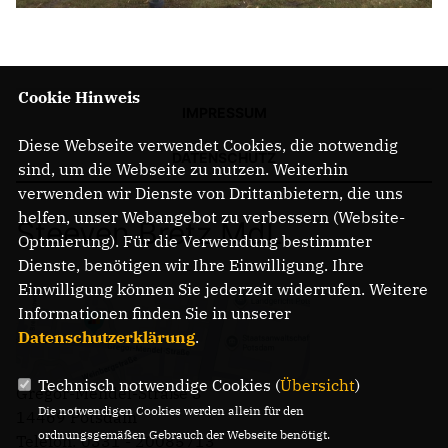
Cookie Hinweis
IMPRESSUM
Diese Webseite verwendet Cookies, die notwendig
DATENSCHUTZ
sind, um die Webseite zu nutzen. Weiterhin
verwenden wir Dienste von Drittanbietern, die uns
helfen, unser Webangebot zu verbessern (Website-
Steeven Bretz MdL
Optmierung). Für die Verwendung bestimmter
Dienste, benötigen wir Ihre Einwilligung. Ihre
Einwilligung können Sie jederzeit widerrufen. Weitere
Informationen finden Sie in unserer
Datenschutzerklärung
.
Technisch notwendige Cookies (
Übersicht
)
Gregor-Mendel-Straße 3
Die notwendigen Cookies werden allein für den
14469 Potsdam
ordnungsgemäßen Gebrauch der Webseite benötigt.
Telefon: 0331 - 20085713