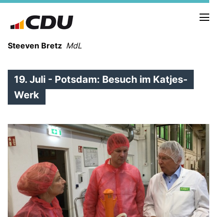
Steeven Bretz
MdL
19. Juli - Potsdam: Besuch im Katjes-
Werk
VITA
WAHLKREISBESUCHE
PRESSEFOTOS
MEIN BÜRGERBÜRO
MEIN WAHLKREIS
ZIELE
Redebeiträge