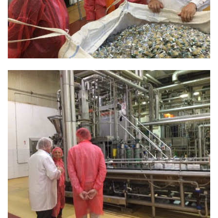
Anträge CDU
Kleine Anfragen
CDU Deutschland
CDU Fraktion im Brandenburger Landtag
CDU Brandenburg
CDU Potsdam