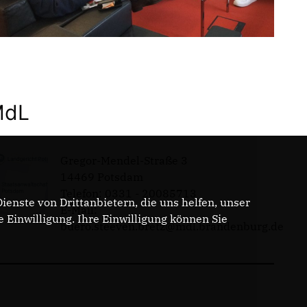
MdL
Gregor-Mendel-Straße 3
14469 Potsdam
Telefon: 0331 - 20085713
enste von Drittanbietern, die uns helfen, unser
E-Mail:
Einwilligung. Ihre Einwilligung können Sie
buero.steeven.bretz@mdl.brandenburg.de