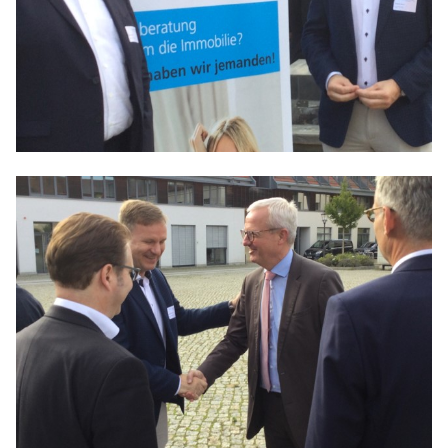
Anträge CDU
Kleine Anfragen
CDU Deutschland
CDU Fraktion im Brandenburger Landtag
CDU Brandenburg
CDU Potsdam