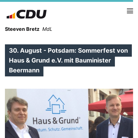
Steeven Bretz
MdL
30. August - Potsdam: Sommerfest von
Haus & Grund e.V. mit Bauminister
Beermann
VITA
WAHLKREISBESUCHE
PRESSEFOTOS
MEIN BÜRGERBÜRO
MEIN WAHLKREIS
ZIELE
Redebeiträge