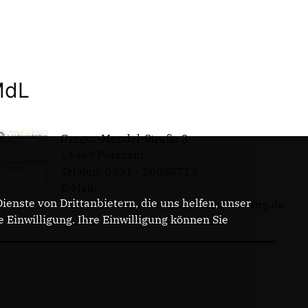
MdL
Gregor-Mendel-Straße 3
14469 Potsdam
Telefon: 0331 - 20085713
E-Mail:
enste von Drittanbietern, die uns helfen, unser
buero.steeven.bretz@mdl.brandenburg.de
Einwilligung. Ihre Einwilligung können Sie