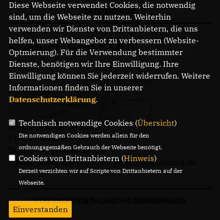
Diese Webseite verwendet Cookies, die notwendig
DATENSCHUTZ
sind, um die Webseite zu nutzen. Weiterhin
verwenden wir Dienste von Drittanbietern, die uns
helfen, unser Webangebot zu verbessern (Website-
Steeven Bretz MdL
Optmierung). Für die Verwendung bestimmter
Dienste, benötigen wir Ihre Einwilligung. Ihre
Einwilligung können Sie jederzeit widerrufen. Weitere
Informationen finden Sie in unserer
Datenschutzerklärung
.
Technisch notwendige Cookies (
Übersicht
)
Gregor-Mendel-Straße 3
Die notwendigen Cookies werden allein für den
14469 Potsdam
ordnungsgemäßen Gebrauch der Webseite benötigt.
Telefon: 0331 - 20085713
Cookies von Drittanbietern (
Hinweis
)
E-Mail: buero.steeven.bretz@mdl.brandenburg.de
Derzeit verzichten wir auf Scripte von Drittanbietern auf der
Webseite.
CDU-FRAKTION IM LANDTAG BRANDENBURG
Einverstanden