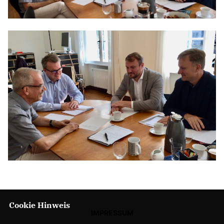
Anträge CDU
Kleine Anfragen
CDU Deutschland
CDU Fraktion im Brandenburger Landtag
CDU Brandenburg
CDU Potsdam
Cookie Hinweis
IMPRESSUM