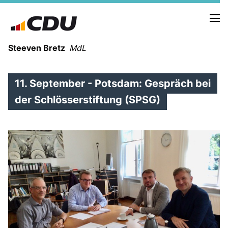
Steeven Bretz
MdL
11. September - Potsdam: Gespräch bei
der Schlösserstiftung (SPSG)
VITA
WAHLKREISBESUCHE
PRESSEFOTOS
MEIN BÜRGERBÜRO
MEIN WAHLKREIS
ZIELE
Redebeiträge