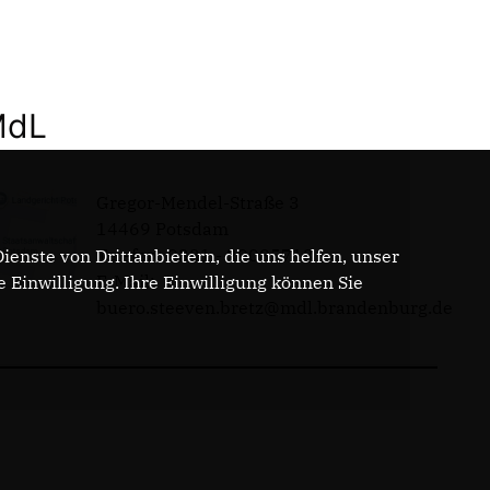
MdL
Gregor-Mendel-Straße 3
14469 Potsdam
Telefon: 0331 - 20085713
enste von Drittanbietern, die uns helfen, unser
E-Mail:
Einwilligung. Ihre Einwilligung können Sie
buero.steeven.bretz@mdl.brandenburg.de