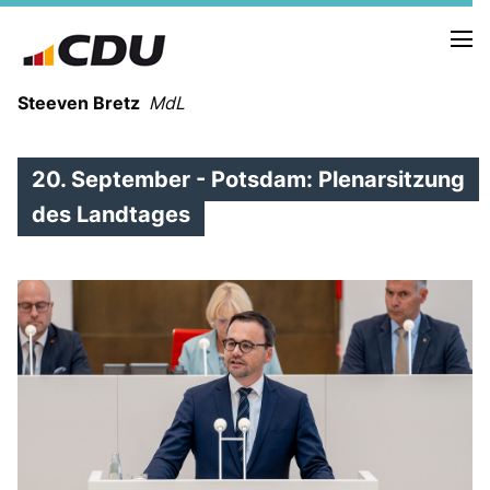
Steeven Bretz
MdL
20. September - Potsdam: Plenarsitzung
des Landtages
VITA
WAHLKREISBESUCHE
PRESSEFOTOS
MEIN BÜRGERBÜRO
MEIN WAHLKREIS
ZIELE
Redebeiträge