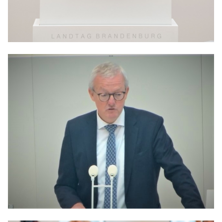
Anträge CDU
Kleine Anfragen
CDU Deutschland
CDU Fraktion im Brandenburger Landtag
CDU Brandenburg
CDU Potsdam