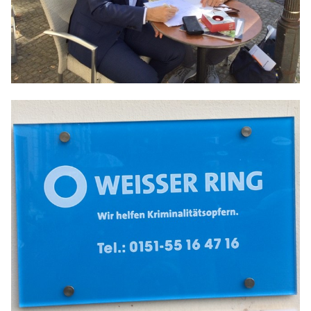
Anträge CDU
Kleine Anfragen
CDU Deutschland
CDU Fraktion im Brandenburger Landtag
CDU Brandenburg
CDU Potsdam