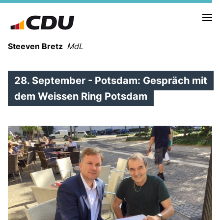
Steeven Bretz
MdL
28. September - Potsdam: Gespräch mit
dem Weissen Ring Potsdam
VITA
WAHLKREISBESUCHE
PRESSEFOTOS
MEIN BÜRGERBÜRO
MEIN WAHLKREIS
ZIELE
Redebeiträge