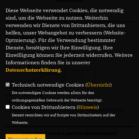
IMPRESSUM
Diese Webseite verwendet Cookies, die notwendig
DATENSCHUTZ
sind, um die Webseite zu nutzen. Weiterhin
verwenden wir Dienste von Drittanbietern, die uns
helfen, unser Webangebot zu verbessern (Website-
Steeven Bretz MdL
Optmierung). Für die Verwendung bestimmter
Dienste, benötigen wir Ihre Einwilligung. Ihre
Einwilligung können Sie jederzeit widerrufen. Weitere
Informationen finden Sie in unserer
Datenschutzerklärung
.
Technisch notwendige Cookies (
Übersicht
)
Gregor-Mendel-Straße 3
Die notwendigen Cookies werden allein für den
14469 Potsdam
ordnungsgemäßen Gebrauch der Webseite benötigt.
Telefon: 0331 - 20085713
Cookies von Drittanbietern (
Hinweis
)
E-Mail: buero.steeven.bretz@mdl.brandenburg.de
Derzeit verzichten wir auf Scripte von Drittanbietern auf der
Webseite.
CDU-FRAKTION IM LANDTAG BRANDENBURG