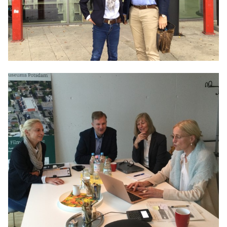
Anträge CDU
Kleine Anfragen
CDU Deutschland
CDU Fraktion im Brandenburger Landtag
CDU Brandenburg
CDU Potsdam