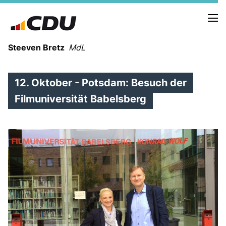
Steeven Bretz
MdL
12. Oktober - Potsdam: Besuch der
Filmuniversität Babelsberg
VITA
WAHLKREISBESUCHE
PRESSEFOTOS
MEIN BÜRGERBÜRO
MEIN WAHLKREIS
ZIELE
Redebeiträge