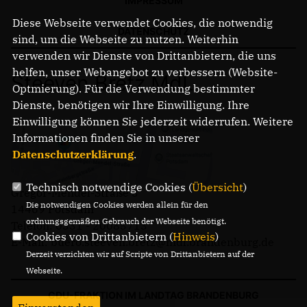
IMPRESSUM
Diese Webseite verwendet Cookies, die notwendig
DATENSCHUTZ
sind, um die Webseite zu nutzen. Weiterhin
verwenden wir Dienste von Drittanbietern, die uns
helfen, unser Webangebot zu verbessern (Website-
Steeven Bretz MdL
Optmierung). Für die Verwendung bestimmter
Dienste, benötigen wir Ihre Einwilligung. Ihre
Einwilligung können Sie jederzeit widerrufen. Weitere
Informationen finden Sie in unserer
Datenschutzerklärung
.
Technisch notwendige Cookies (
Übersicht
)
Gregor-Mendel-Straße 3
Die notwendigen Cookies werden allein für den
14469 Potsdam
ordnungsgemäßen Gebrauch der Webseite benötigt.
Telefon: 0331 - 20085713
Cookies von Drittanbietern (
Hinweis
)
E-Mail: buero.steeven.bretz@mdl.brandenburg.de
Derzeit verzichten wir auf Scripte von Drittanbietern auf der
Webseite.
CDU-FRAKTION IM LANDTAG BRANDENBURG